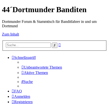
44´Dortmunder Banditen
Dortmunder Forum & Stammtisch für Banditfahrer in und um
Dortmund
Zum Inhalt
Erweiterte
Suche
Suche
Schnellzugriff
Unbeantwortete Themen
Aktive Themen
Suche
FAQ
Anmelden
Registrieren