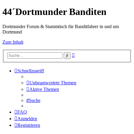
44´Dortmunder Banditen
Dortmunder Forum & Stammtisch für Banditfahrer in und um
Dortmund
Zum Inhalt
Erweiterte
Suche
Suche
Schnellzugriff
Unbeantwortete Themen
Aktive Themen
Suche
FAQ
Anmelden
Registrieren