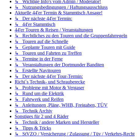
↳ Wichtige Info's vom Admin / Moderator!
↳ Nutzungsbedingungen / Haftungsausschluss
Aktuelle 44'er Termin & Stammtisch Ansage!
↳ Der nächste 44'er Termin:
↳ 44'er Stammtisch
44'er Touren & Reisen / Veranstaltungen
↳ Rechtliches zu den Touren und die Gruppenfahrregeln
↳ Touren auf die Schnelle
↳ Geplante Touren mit Guide
↳ Touren und Fahrten zu Treffen
↳ Termine in der Ferne
↳ Veranstaltungen der Dortmunder Banditen
↳ Erstellte Navitouren
↳ Der nächste 44'er Tour-Termin:
Richi´s Technik- und Schrauberecke
↳ Probleme mit Motor & Vergaser
↳ Rund um die Elektrik
↳ Fahrwerk und Reifen
↳ Anleitungen ,Pläne, WHB, Freigaben, TÜV
↳ Technik Archiv
Sonstiges für 2 und 4 Räder
↳ Technik / andere Marken und Hersteller
↳ Tipps & Tricks
↳ StVZO / Versicherung / Zulassung / Tüv / Verkehrs-Recht