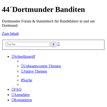
44´Dortmunder Banditen
Dortmunder Forum & Stammtisch für Banditfahrer in und um
Dortmund
Zum Inhalt
Erweiterte
Suche
Suche
Schnellzugriff
Unbeantwortete Themen
Aktive Themen
Suche
FAQ
Anmelden
Registrieren